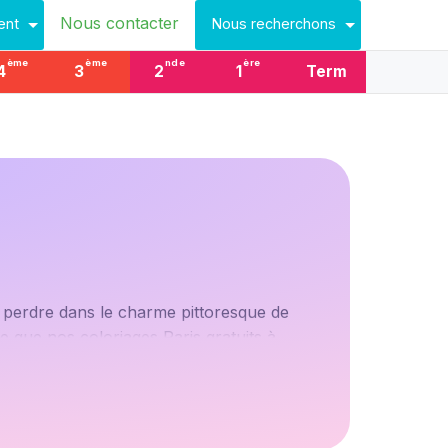
Nous contacter
ent
Nous recherchons
ème
ème
nde
ère
4
3
2
1
Term
 perdre dans le charme pittoresque de
 que nos coloriages Paris gratuits à
feuille, vous avez le pouvoir de donner vie
er du soleil, ou que les toits de Paris