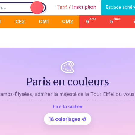
Tarif /
Inscription
Espace adhér
ème
ème
1
CE2
CM1
CM2
6
5
🎨
Paris en couleurs
amps-Élysées, admirer la majesté de la Tour Eiffel ou vous
 scènes emblématiques à votre façon ? C'est exactement ce
Lire la suite
▾
mantisme de la Ville Lumière. Avec un simple crayon et une 
18 coloriages 🎨
tre que le ciel au-dessus du Sacré-Cœur sera violet au couch
is gratuits à imprimer, tout est possible.