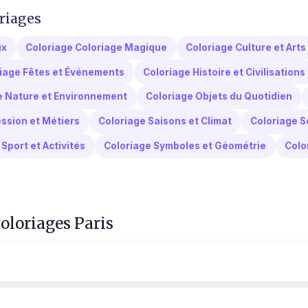
riages
ux
Coloriage Coloriage Magique
Coloriage Culture et Arts
iage Fêtes et Événements
Coloriage Histoire et Civilisations
e Nature et Environnement
Coloriage Objets du Quotidien
ssion et Métiers
Coloriage Saisons et Climat
Coloriage S
Sport et Activités
Coloriage Symboles et Géométrie
Colo
coloriages Paris