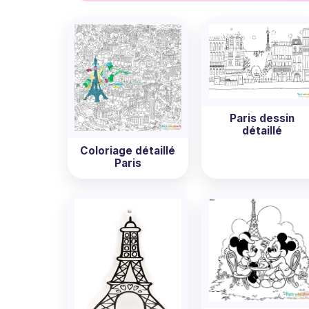
Passez à l'action
, dévoilez vos talents d'ar
Paris gratuits à imprimer. Alors pourquoi at
Paris dessin
détaillé
Coloriage détaillé
Paris