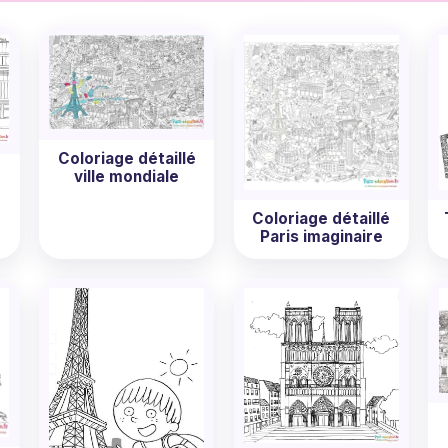
tiste et laissez votre créativité s'exprimer sans limites. Il s
tendre ? Faites entrer un peu de l'esprit parisien chez vous
Coloriage détaillé
ville mondiale
Coloriage détaillé
Paris imaginaire