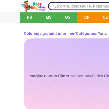
PS
MS
GS
CP
CE
Coloriage gratuit à imprimer
/
Catégories
/
Paris
Imaginez-vous flâner
sur les pavés des Ch
Montmartre. Et si vous pouviez recréer ces
imprimer vous permettent de faire !
Sentez-vous inspiré
par l'élégance et le ro
à votre propre vision du Paris rêvé. Peut-ê
seront bleu cobalt ? Avec ces coloriages Par