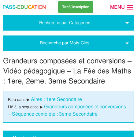
PASS
-EDU
CA
TION
MENU
Tarif / Inscription
Recherche par Catégories
Recherche par Mots-Clés
Grandeurs composées et conversions –
Vidéo pédagogique – La Fée des Maths
: 1ere, 2eme, 3eme Secondaire
Aires : 1ere Secondaire
Paru dans ▶
Grandeurs composées et conversions
Lié à la séquence ▶
– Séquence complète : 3eme Secondaire