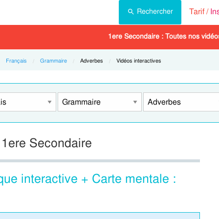
Tarif /
In
Rechercher
1ere Secondaire : Toutes nos vidéos
Français
Grammaire
Current:
Adverbes
Current:
Vidéos interactives
: 1ere Secondaire
e interactive + Carte mentale :