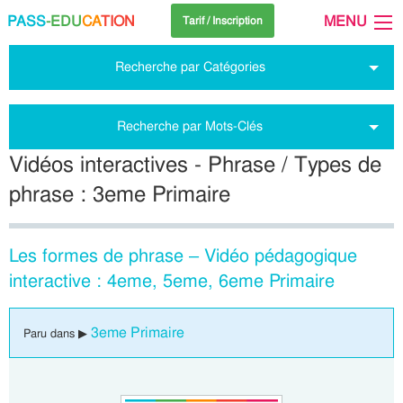
PASS
-EDU
CA
TION
MENU
Tarif / Inscription
Recherche par Catégories
Recherche par Mots-Clés
Vidéos interactives - Phrase / Types de
phrase : 3eme Primaire
Les formes de phrase – Vidéo pédagogique
interactive : 4eme, 5eme, 6eme Primaire
3eme Primaire
Paru dans ▶