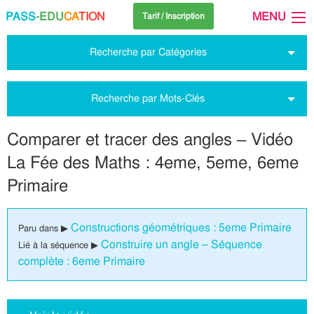
PASS
-EDU
CA
TION
MENU
Tarif / Inscription
Recherche par Catégories
Recherche par Mots-Clés
Comparer et tracer des angles – Vidéo
La Fée des Maths : 4eme, 5eme, 6eme
Primaire
Constructions géométriques : 5eme Primaire
Paru dans ▶
Construire un angle – Séquence
Lié à la séquence ▶
complète : 6eme Primaire