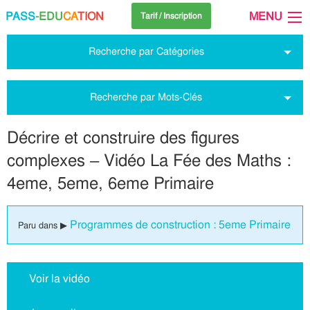
PASS
-EDU
CA
TION
MENU
Tarif / Inscription
Recherche par Catégories
Recherche par Mots-Clés
Décrire et construire des figures
complexes – Vidéo La Fée des Maths :
4eme, 5eme, 6eme Primaire
Programmes de construction : 5eme Primaire
Paru dans ▶
Voir la vidéo