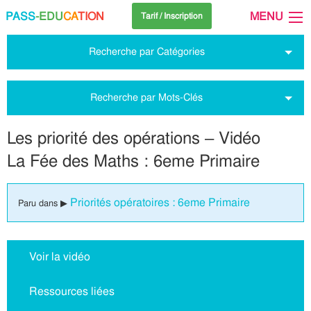
PASS
-EDU
CA
TION
MENU
Tarif / Inscription
Recherche par Catégories
Recherche par Mots-Clés
Les priorité des opérations – Vidéo
La Fée des Maths : 6eme Primaire
Priorités opératoires : 6eme Primaire
Paru dans ▶
Voir la vidéo
Ressources liées