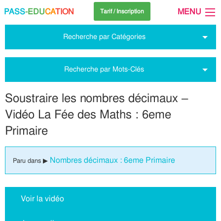
PASS
-EDU
CA
TION
MENU
Tarif / Inscription
Recherche par Catégories
Recherche par Mots-Clés
Soustraire les nombres décimaux –
Vidéo La Fée des Maths : 6eme
Primaire
Nombres décimaux : 6eme Primaire
Paru dans ▶
Voir la vidéo