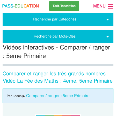
PASS
-EDU
CA
TION
MENU
Tarif / Inscription
Recherche par Catégories
Recherche par Mots-Clés
Vidéos interactives - Comparer / ranger
: 5eme Primaire
Comparer et ranger les très grands nombres –
Vidéo La Fée des Maths : 4eme, 5eme Primaire
Comparer / ranger : 5eme Primaire
Paru dans ▶