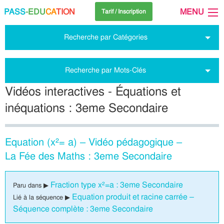
PASS
-EDU
CA
TION
MENU
Tarif / Inscription
Recherche par Catégories
Recherche par Mots-Clés
Vidéos interactives - Équations et
inéquations : 3eme Secondaire
Equation (x²= a) – Vidéo pédagogique –
La Fée des Maths : 3eme Secondaire
Fraction type x²=a : 3eme Secondaire
Paru dans ▶
Equation produit et racine carrée –
Lié à la séquence ▶
Séquence complète : 3eme Secondaire