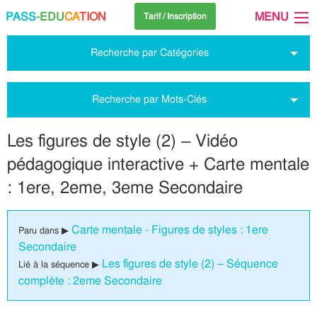
PASS
-EDU
CA
TION
MENU
Tarif / Inscription
Recherche par Catégories
Recherche par Mots-Clés
Les figures de style (2) – Vidéo
pédagogique interactive + Carte mentale
: 1ere, 2eme, 3eme Secondaire
Carte mentale - Figures de styles : 1ere
Paru dans ▶
Secondaire
Les figures de style (2) – Séquence
Lié à la séquence ▶
complète : 2eme Secondaire