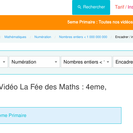
Tarif /
In
Rechercher
5eme Primaire : Toutes nos vidéos 
Mathématiques
Numération
Nombres entiers < 1 000 000 000
Current:
Encadrer / in
 Vidéo La Fée des Maths : 4eme,
 5eme Primaire