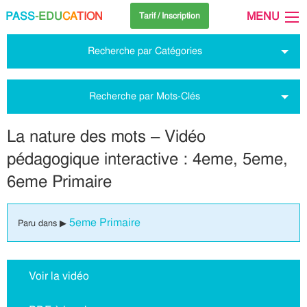
PASS
-EDU
CA
TION
MENU
Tarif / Inscription
Recherche par Catégories
Recherche par Mots-Clés
La nature des mots – Vidéo
pédagogique interactive : 4eme, 5eme,
6eme Primaire
5eme Primaire
Paru dans ▶
Voir la vidéo