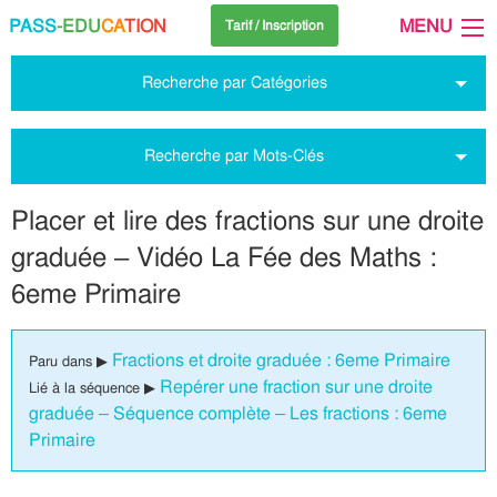
PASS
-EDU
CA
TION
MENU
Tarif / Inscription
Recherche par Catégories
Recherche par Mots-Clés
Placer et lire des fractions sur une droite
graduée – Vidéo La Fée des Maths :
6eme Primaire
Fractions et droite graduée : 6eme Primaire
Paru dans ▶
Repérer une fraction sur une droite
Lié à la séquence ▶
graduée – Séquence complète – Les fractions : 6eme
Primaire