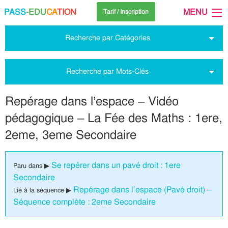
PASS
-EDU
CA
TION
MENU
Tarif / Inscription
Recherche par Catégories
Recherche par Mots-Clés
Repérage dans l’espace – Vidéo
pédagogique – La Fée des Maths : 1ere,
2eme, 3eme Secondaire
Se repérer dans un pavé droit : 1ere
Paru dans ▶
Secondaire
Repérage dans l’espace (Pavé droit) –
Lié à la séquence ▶
Séquence complète : 2eme Secondaire