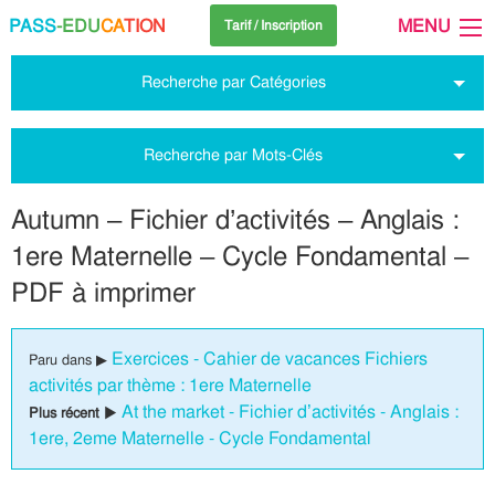
PASS
-EDU
CA
TION
MENU
Tarif / Inscription
Recherche par Catégories
Recherche par Mots-Clés
Autumn – Fichier d’activités – Anglais :
1ere Maternelle – Cycle Fondamental –
PDF à imprimer
Exercices - Cahier de vacances Fichiers
Paru dans ▶
activités par thème : 1ere Maternelle
At the market - Fichier d’activités - Anglais :
Plus récent ▶
1ere, 2eme Maternelle - Cycle Fondamental