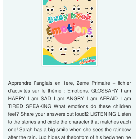
Apprendre l’anglais en 1ere, 2eme Primaire – fichier
d’activités sur le thème : Emotions. GLOSSARY I am
HAPPY I am SAD I am ANGRY I am AFRAID I am
TIRED SPEAKING What emotions do these children
feel? Share your answers out loud!2 LISTENING Listen
to the stories and circle the character that matches each
one! Sarah has a big smile when she sees the rainbow
after the rain. Luc hides at thebottom of his bedwhen he