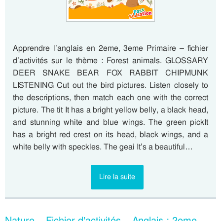
Apprendre l’anglais en 2eme, 3eme Primaire – fichier
d’activités sur le thème : Forest animals. GLOSSARY
DEER SNAKE BEAR FOX RABBIT CHIPMUNK
LISTENING Cut out the bird pictures. Listen closely to
the descriptions, then match each one with the correct
picture. The tit It has a bright yellow belly, a black head,
and stunning white and blue wings. The green pickIt
has a bright red crest on its head, black wings, and a
white belly with speckles. The geai It’s a beautiful…
Lire la suite
Nature – Fichier d’activités – Anglais : 2eme,