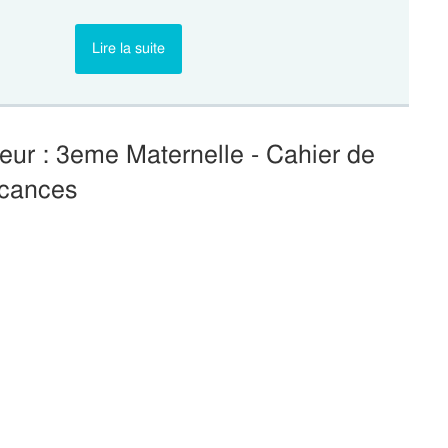
Lire la suite
ur : 3eme Maternelle - Cahier de
cances