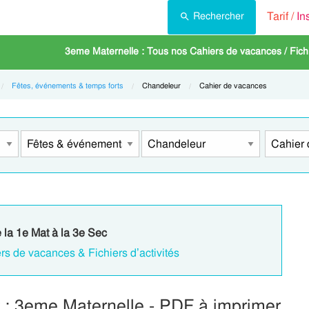
Tarif /
In
Rechercher
3eme Maternelle : Tous nos Cahiers de vacances / Fichie
Fêtes, événements & temps forts
Current:
Chandeleur
Current:
Cahier de vacances
e la 1e Mat à la 3e Sec
rs de vacances & Fichiers d’activités
: 3eme Maternelle - PDF à imprimer