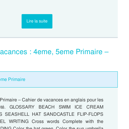
Lire la suite
vacances : 4eme, 5eme Primaire –
4eme Primaire
Primaire – Cahier de vacances en anglais pour les
d’été. GLOSSARY BEACH SWIM ICE CREAM
S SEASHELL HAT SANDCASTLE FLIP-FLOPS
L WRITING Cross words Complete with the
DING Color the hat green. Color the sun umbrella