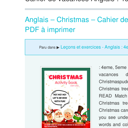
Anglais – Christmas – Cahier d
PDF à imprimer
Leçons et exercices - Anglais : 
Paru dans ▶
: 4eme, 5eme 
vacances
Christmaspu
Christmas t
READ Match t
Christmas tr
Christmas car
you see und
words and c