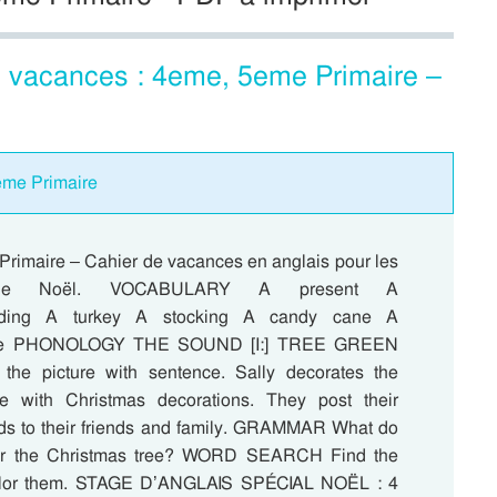
e vacances : 4eme, 5eme Primaire –
4eme Primaire
Primaire – Cahier de vacances en anglais pour les
 de Noël. VOCABULARY A present A
dding A turkey A stocking A candy cane A
ree PHONOLOGY THE SOUND [I:] TREE GREEN
he picture with sentence. Sally decorates the
ee with Christmas decorations. They post their
ds to their friends and family. GRAMMAR What do
er the Christmas tree? WORD SEARCH Find the
olor them. STAGE D’ANGLAIS SPÉCIAL NOËL : 4