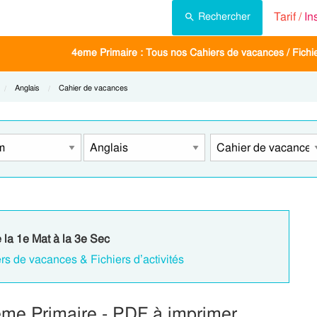
Tarif /
In
Rechercher
4eme Primaire : Tous nos Cahiers de vacances / Fichier
Current:
Anglais
Current:
Cahier de vacances
e la 1e Mat à la 3e Sec
rs de vacances & Fichiers d’activités
eme Primaire - PDF à imprimer