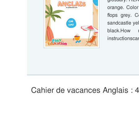
orange. Color
flops grey. 
sandcastle ye
black.How 
instructionsca
Cahier de vacances Anglais : 