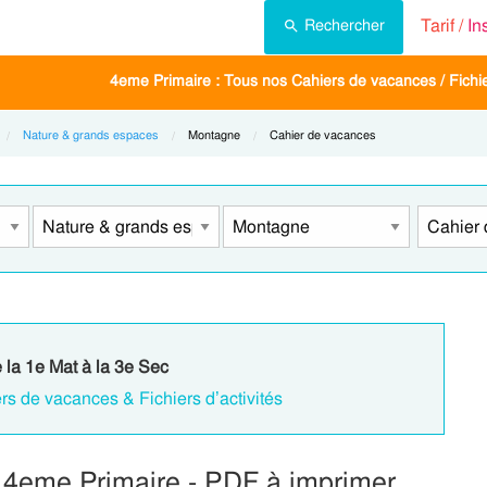
Tarif /
In
Rechercher
4eme Primaire : Tous nos Cahiers de vacances / Fichier
Nature & grands espaces
Current:
Montagne
Current:
Cahier de vacances
e la 1e Mat à la 3e Sec
rs de vacances & Fichiers d’activités
 4eme Primaire - PDF à imprimer