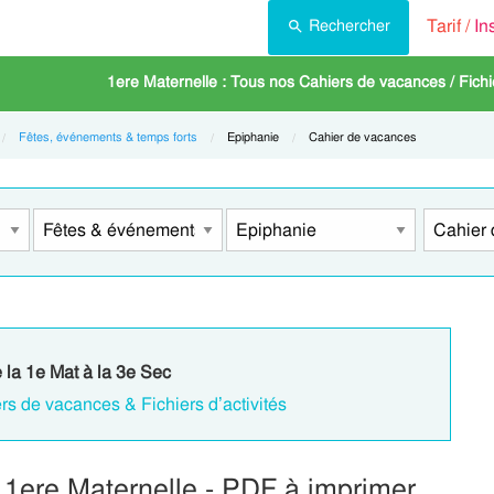
Tarif /
In
Rechercher
1ere Maternelle : Tous nos Cahiers de vacances / Fichie
Fêtes, événements & temps forts
Current:
Epiphanie
Current:
Cahier de vacances
e la 1e Mat à la 3e Sec
rs de vacances & Fichiers d’activités
 1ere Maternelle - PDF à imprimer