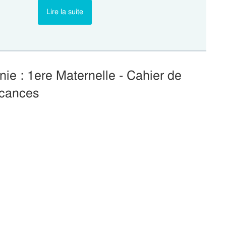
Lire la suite
ie : 1ere Maternelle - Cahier de
cances