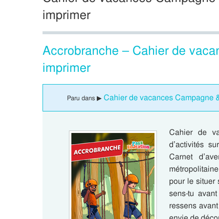
imprimer
Accrobranche – Cahier de vaca
imprimer
Cahier de vacances Campagne & 
Paru dans ▶
Cahier de va
d’activités s
Carnet d’av
métropolitaine
pour le situer
sens-tu avant
ressens avant 
envie de décou