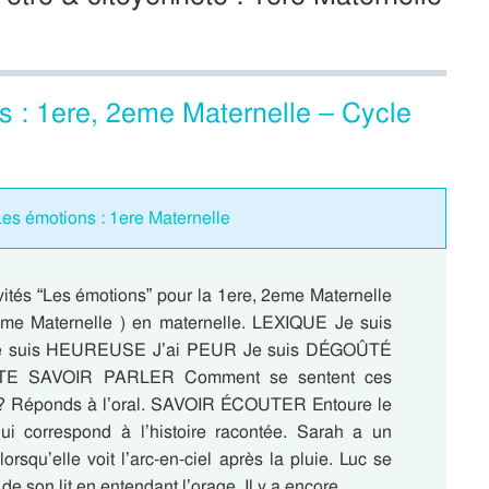
és : 1ere, 2eme Maternelle – Cycle
es émotions : 1ere Maternelle
vités “Les émotions” pour la 1ere, 2eme Maternelle
2eme Maternelle ) en maternelle. LEXIQUE Je suis
suis HEUREUSE J’ai PEUR Je suis DÉGOÛTÉ
STE SAVOIR PARLER Comment se sentent ces
? Réponds à l’oral. SAVOIR ÉCOUTER Entoure le
i correspond à l’histoire racontée. Sarah a un
lorsqu’elle voit l’arc-en-ciel après la pluie. Luc se
de son lit en entendant l’orage. Il y a encore…