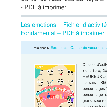
- PDF à imprimer
Les émotions – Fichier d’activit
Fondamental – PDF à imprimer
Exercices - Cahier de vacances L
Paru dans ▶
Dossier d’acti
) et : 1ere, 
HEUREUX Je 
Je suis TRI
personnages 
personnage qu
grand sourire 
cache au fond 