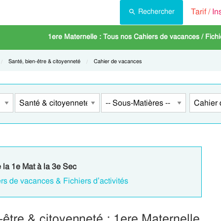
Tarif /
In
Rechercher
1ere Maternelle : Tous nos Cahiers de vacances / Fichie
Current:
Santé, bien-être & citoyenneté
Current:
Cahier de vacances
e la 1e Mat à la 3e Sec
rs de vacances & Fichiers d’activités
être & citoyenneté : 1ere Maternelle