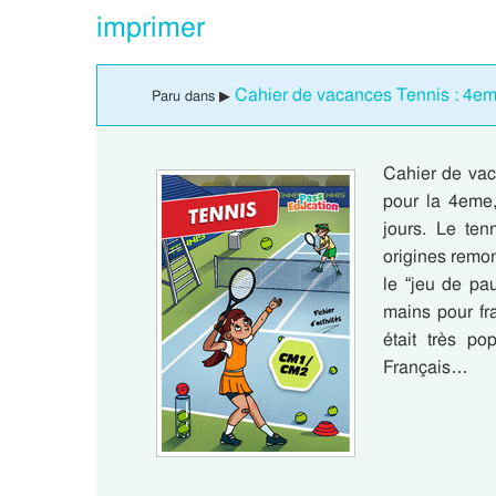
imprimer
Cahier de vacances Tennis : 4em
Paru dans ▶
Cahier de vaca
pour la 4eme,
jours. Le ten
origines remo
le “jeu de pau
mains pour fr
était très po
Français…