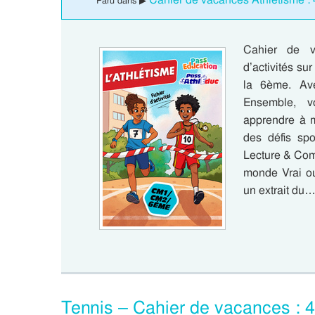
Paru dans ▶
Cahier de va
d’activités su
la 6ème. Av
Ensemble, vo
apprendre à m
des défis sp
Lecture & Com
monde Vrai ou
un extrait du
Tennis – Cahier de vacances :