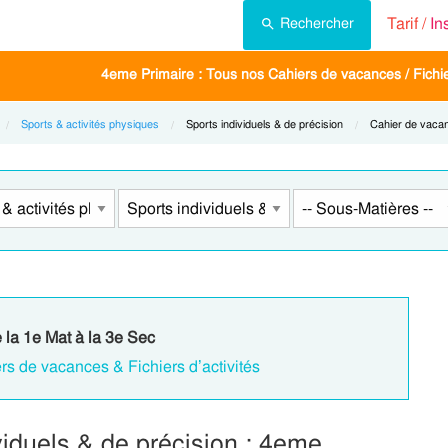
Tarif /
In
Rechercher
4eme Primaire : Tous nos Cahiers de vacances / Fichier
Sports & activités physiques
Current:
Sports individuels & de précision
Current:
Cahier de vaca
e la 1e Mat à la 3e Sec
rs de vacances & Fichiers d’activités
iduels & de précision : 4eme