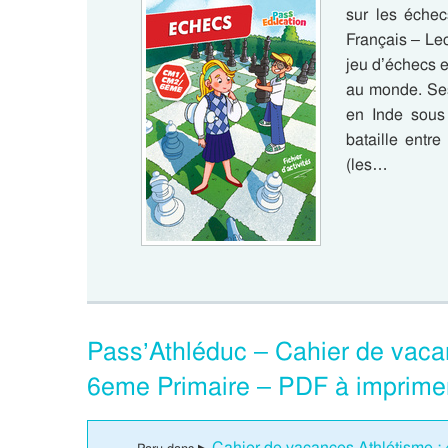
sur les éche
Français – Lec
jeu d’échecs e
au monde. Ses
en Inde sous
bataille entre
(les…
Pass’Athléduc – Cahier de vaca
6eme Primaire – PDF à imprime
Cahier de vacances Athlétisme :