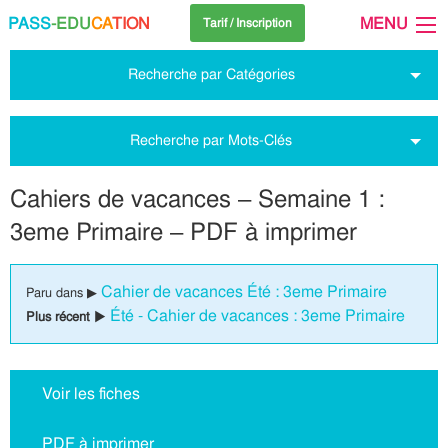
PASS
-EDU
CA
TION
MENU
Tarif / Inscription
Recherche par Catégories
Recherche par Mots-Clés
Cahiers de vacances – Semaine 1 :
3eme Primaire – PDF à imprimer
Cahier de vacances Été : 3eme Primaire
Paru dans ▶
Été - Cahier de vacances : 3eme Primaire
Plus récent ▶
Voir les fiches
PDF à imprimer