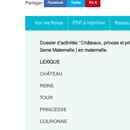
Partager
Facebook
Twitter
Pin It
Voir les fiches
PDF à imprimer
Ressou
Dossier d’activités “Châteaux, princes et pr
2eme Maternelle ) en maternelle.
LEXIQUE
CHÂTEAU
REINE
TOUR
PRINCESSE
COURONNE