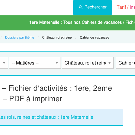
Tarif /
In
Rechercher
1ere Maternelle : Tous nos Cahiers de vacances / Fichie
Dossiers par thème
Current:
Château, roi et reine
Current:
Cahier de vacances
– Fichier d’activités : 1ere, 2eme
l – PDF à imprimer
s rois, reines et châteaux : 1ere Maternelle