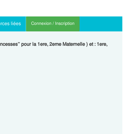
rces liées
Connexion / Inscription
incesses” pour la 1ere, 2eme Maternelle ) et : 1ere,