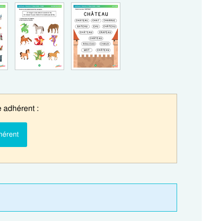
 adhérent :
hérent