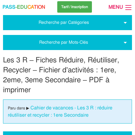
PASS
-EDU
CA
TION
MENU
Tarif / Inscription
Recherche par Catégories
Recherche par Mots-Clés
Les 3 R – Fiches Réduire, Réutiliser,
Recycler – Fichier d’activités : 1ere,
2eme, 3eme Secondaire – PDF à
imprimer
Cahier de vacances - Les 3 R : réduire
Paru dans ▶
réutiliser et recycler : 1ere Secondaire