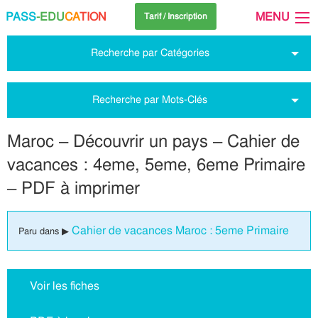
PASS
-EDU
CA
TION
MENU
Tarif / Inscription
Recherche par Catégories
Recherche par Mots-Clés
Maroc – Découvrir un pays – Cahier de
vacances : 4eme, 5eme, 6eme Primaire
– PDF à imprimer
Cahier de vacances Maroc : 5eme Primaire
Paru dans ▶
Voir les fiches