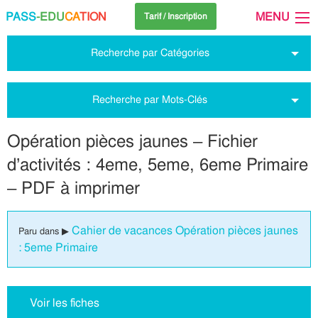
PASS
-EDU
CA
TION
MENU
Tarif / Inscription
Recherche par Catégories
Recherche par Mots-Clés
Opération pièces jaunes – Fichier
d’activités : 4eme, 5eme, 6eme Primaire
– PDF à imprimer
Cahier de vacances Opération pièces jaunes
Paru dans ▶
: 5eme Primaire
Voir les fiches