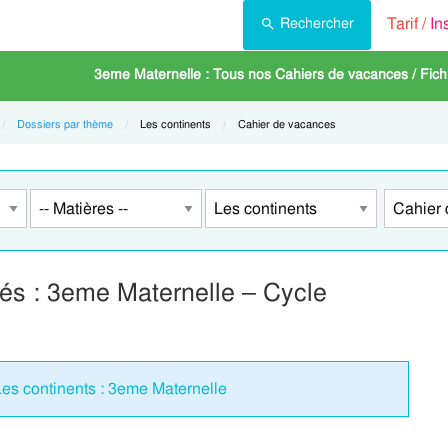
Tarif /
In
Rechercher
3eme Maternelle : Tous nos Cahiers de vacances / Fichie
Dossiers par thème
Current:
Les continents
Current:
Cahier de vacances
ités : 3eme Maternelle – Cycle
es continents : 3eme Maternelle