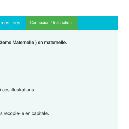
rces liées
Connexion / Inscription
a 3eme Maternelle ) en maternelle.
 ces illustrations.
s recopie-le en capitale.