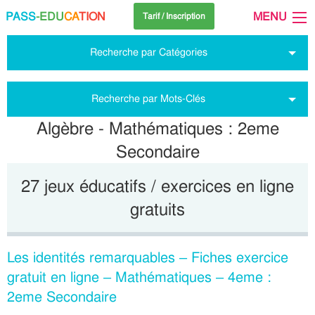
PASS
-EDU
CA
TION
MENU
Tarif / Inscription
Recherche par Catégories
Recherche par Mots-Clés
Algèbre - Mathématiques : 2eme
Secondaire
27 jeux éducatifs / exercices en ligne
gratuits
Les identités remarquables – Fiches exercice
gratuit en ligne – Mathématiques – 4eme :
2eme Secondaire