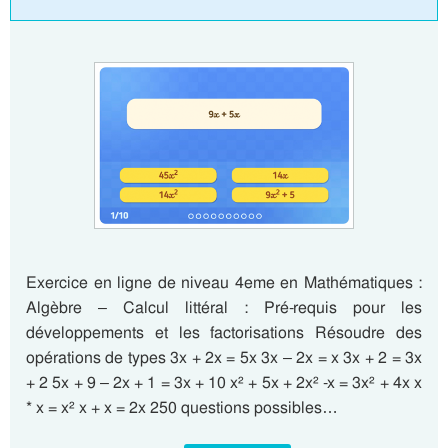
Exercice en ligne de niveau 4eme en Mathématiques :
Algèbre – Calcul littéral : Pré-requis pour les
développements et les factorisations Résoudre des
opérations de types 3x + 2x = 5x 3x – 2x = x 3x + 2 = 3x
+ 2 5x + 9 – 2x + 1 = 3x + 10 x² + 5x + 2x² -x = 3x² + 4x x
* x = x² x + x = 2x 250 questions possibles…