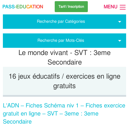
PASS
-EDU
CA
TION
MENU
Tarif / Inscription
Recherche par Catégories
Recherche par Mots-Clés
Le monde vivant - SVT : 3eme
Secondaire
16 jeux éducatifs / exercices en ligne
gratuits
L’ADN – Fiches Schéma niv 1 – Fiches exercice
gratuit en ligne – SVT – 3eme : 3eme
Secondaire