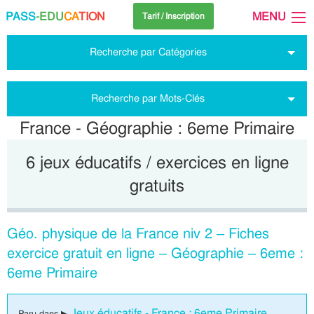
PASS
-EDU
CA
TION
MENU
Tarif / Inscription
Recherche par Catégories
Recherche par Mots-Clés
France - Géographie : 6eme Primaire
6 jeux éducatifs / exercices en ligne
gratuits
Géo. physique de la France niv 2 – Fiches
exercice gratuit en ligne – Géographie – 6eme :
6eme Primaire
Jeux éducatifs - France : 6eme Primaire
Paru dans ▶