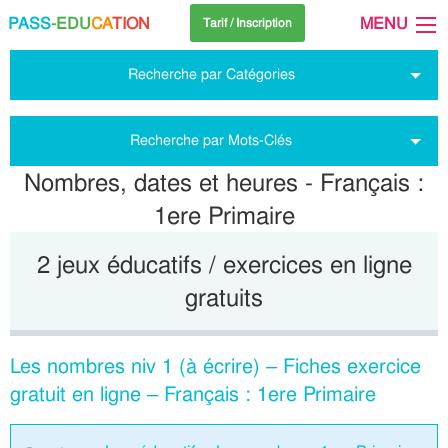
PASS
-EDU
CA
TION
MENU
Tarif / Inscription
Recherche par Catégories
Recherche par Mots-Clés
Nombres, dates et heures - Français :
1ere Primaire
2 jeux éducatifs / exercices en ligne
gratuits
Les nombres niv 1 (à écrire) – Fiches exercice
gratuit en ligne – Français : 1ere Primaire