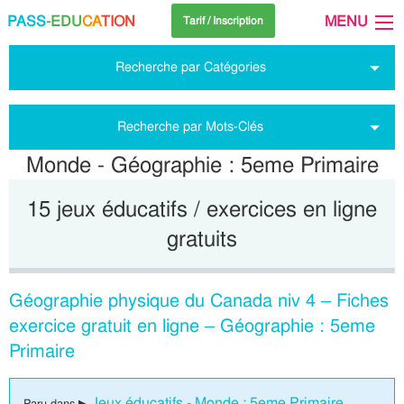
PASS
-EDU
CA
TION
MENU
Tarif / Inscription
Recherche par Catégories
Recherche par Mots-Clés
Monde - Géographie : 5eme Primaire
15 jeux éducatifs / exercices en ligne
gratuits
Géographie physique du Canada niv 4 – Fiches
exercice gratuit en ligne – Géographie : 5eme
Primaire
Jeux éducatifs - Monde : 5eme Primaire
Paru dans ▶