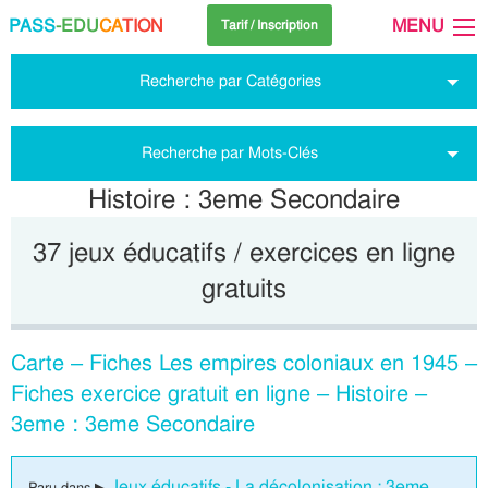
PASS
-EDU
CA
TION
MENU
Tarif / Inscription
Recherche par Catégories
Recherche par Mots-Clés
Histoire : 3eme Secondaire
37 jeux éducatifs / exercices en ligne
gratuits
Carte – Fiches Les empires coloniaux en 1945 –
Fiches exercice gratuit en ligne – Histoire –
3eme : 3eme Secondaire
Jeux éducatifs - La décolonisation : 3eme
Paru dans ▶