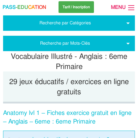
PASS
-EDU
CA
TION
MENU
Tarif / Inscription
Recherche par Catégories
Recherche par Mots-Clés
Vocabulaire Illustré - Anglais : 6eme
Primaire
29 jeux éducatifs / exercices en ligne
gratuits
Anatomy lvl 1 – Fiches exercice gratuit en ligne
– Anglais – 6eme : 6eme Primaire