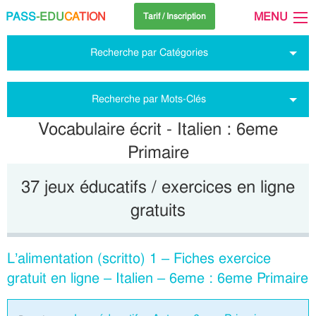
PASS
-EDU
CA
TION
MENU
Tarif / Inscription
Recherche par Catégories
Recherche par Mots-Clés
Vocabulaire écrit - Italien : 6eme
Primaire
37 jeux éducatifs / exercices en ligne
gratuits
L’alimentation (scritto) 1 – Fiches exercice
gratuit en ligne – Italien – 6eme : 6eme Primaire