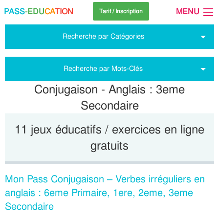
PASS
-EDU
CA
TION
MENU
Tarif / Inscription
Recherche par Catégories
Recherche par Mots-Clés
Conjugaison - Anglais : 3eme
Secondaire
11 jeux éducatifs / exercices en ligne
gratuits
Mon Pass Conjugaison – Verbes irréguliers en
anglais : 6eme Primaire, 1ere, 2eme, 3eme
Secondaire