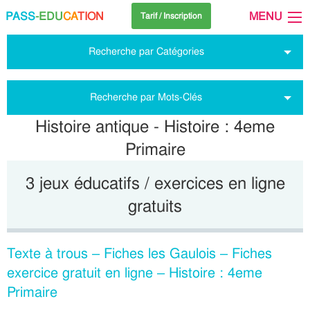
PASS
-EDU
CA
TION
MENU
Tarif / Inscription
Recherche par Catégories
Recherche par Mots-Clés
Histoire antique - Histoire : 4eme
Primaire
3 jeux éducatifs / exercices en ligne
gratuits
Texte à trous – Fiches les Gaulois – Fiches
exercice gratuit en ligne – Histoire : 4eme
Primaire