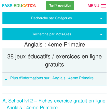
PASS
-EDU
CA
TION
MENU
Tarif / Inscription
Recherche par Catégories
Recherche par Mots-Clés
Anglais : 4eme Primaire
38 jeux éducatifs / exercices en ligne
gratuits
Plus d'informations sur : Anglais : 4eme Primaire
At School lvl 2 – Fiches exercice gratuit en ligne
– Anglais : 4eme Primaire