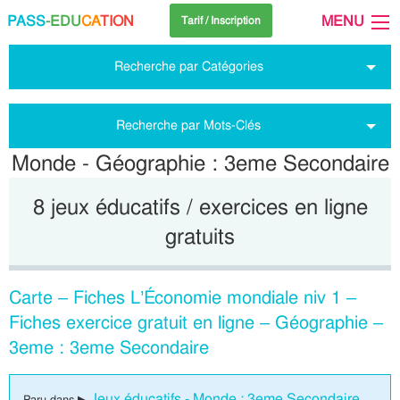
PASS
-EDU
CA
TION
MENU
Tarif / Inscription
Recherche par Catégories
Recherche par Mots-Clés
Monde - Géographie : 3eme Secondaire
8 jeux éducatifs / exercices en ligne
gratuits
Carte – Fiches L’Économie mondiale niv 1 –
Fiches exercice gratuit en ligne – Géographie –
3eme : 3eme Secondaire
Jeux éducatifs - Monde : 3eme Secondaire
Paru dans ▶