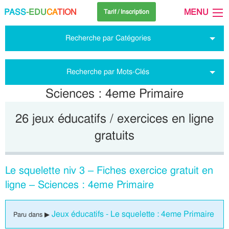
PASS
-EDU
CA
TION
MENU
Tarif / Inscription
Recherche par Catégories
Recherche par Mots-Clés
Sciences : 4eme Primaire
26 jeux éducatifs / exercices en ligne
gratuits
Le squelette niv 3 – Fiches exercice gratuit en
ligne – Sciences : 4eme Primaire
Jeux éducatifs - Le squelette : 4eme Primaire
Paru dans ▶