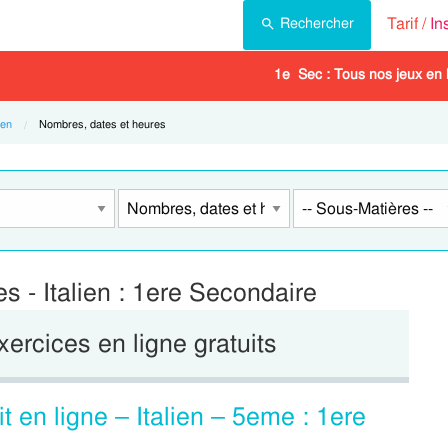
Tarif /
In
Rechercher
1e Sec : Tous nos jeux en 
ien
Current:
Nombres, dates et heures
s - Italien : 1ere Secondaire
xercices en ligne gratuits
t en ligne – Italien – 5eme : 1ere