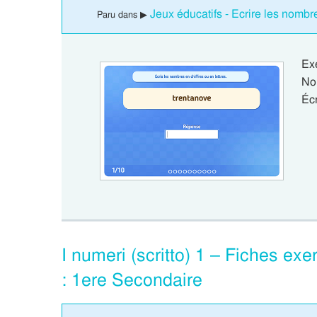
Jeux éducatifs - Ecrire les nombr
Paru dans ▶
Ex
No
Écr
I numeri (scritto) 1 – Fiches exe
: 1ere Secondaire