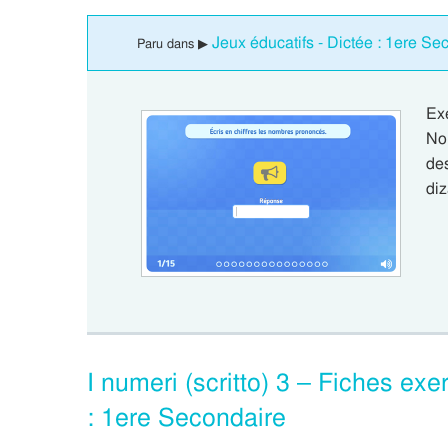
Jeux éducatifs - Dictée : 1ere Se
Paru dans ▶
Ex
Nom
de
di
I numeri (scritto) 3 – Fiches exe
: 1ere Secondaire