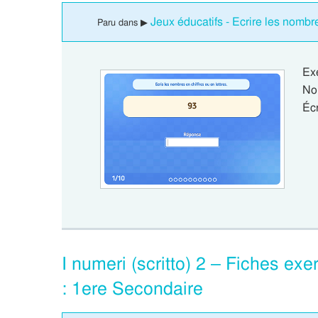
Jeux éducatifs - Ecrire les nombr
Paru dans ▶
Ex
No
Écr
I numeri (scritto) 2 – Fiches exe
: 1ere Secondaire