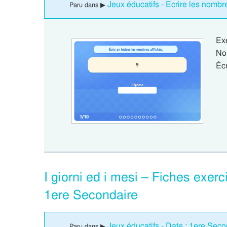
Jeux éducatifs - Ecrire les nombr
Paru dans ▶
Ex
No
Écr
I giorni ed i mesi – Fiches exerci
1ere Secondaire
Jeux éducatifs - Date : 1ere Sec
Paru dans ▶