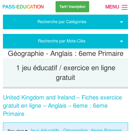
PASS
-EDU
CA
TION
MENU
Tarif / Inscription
Recherche par Catégories
Recherche par Mots-Clés
Géographie - Anglais : 6eme Primaire
1 jeu éducatif / exercice en ligne
gratuit
United Kingdom and Ireland – Fiches exercice
gratuit en ligne – Anglais – 6eme : 6eme
Primaire
Jeux éducatifs - Géographie : 6eme Primaire
Paru dans ▶