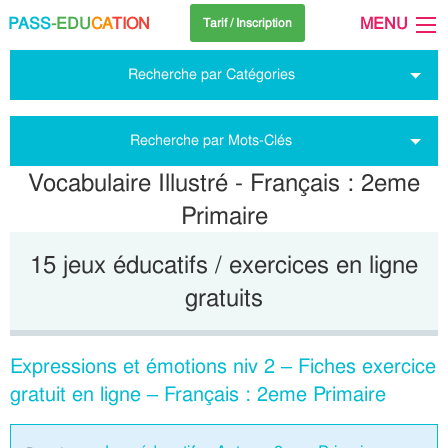
PASS
-EDU
CA
TION
MENU
Tarif / Inscription
Recherche par Catégories
Recherche par Mots-Clés
Vocabulaire Illustré - Français : 2eme
Primaire
15 jeux éducatifs / exercices en ligne
gratuits
Expressions et émotions niv 2 – Fiches exercice
gratuit en ligne – Français : 2eme Primaire