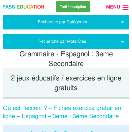
PASS
-EDU
CA
TION
MENU
Tarif / Inscription
Recherche par Catégories
Recherche par Mots-Clés
Grammaire - Espagnol : 3eme
Secondaire
2 jeux éducatifs / exercices en ligne
gratuits
Où est l’accent ? – Fiches exercice gratuit en
ligne – Espagnol – 3eme : 3eme Secondaire