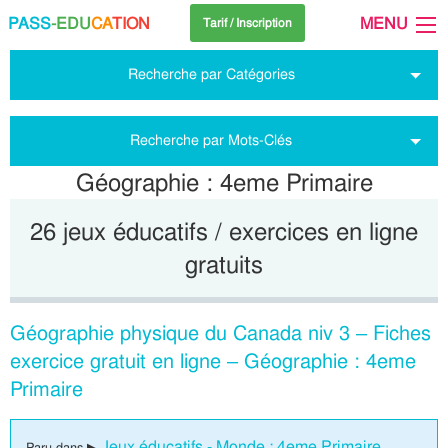
PASS
-EDU
CA
TION
MENU
Tarif / Inscription
Recherche par Catégories
Recherche par Mots-Clés
Géographie : 4eme Primaire
26 jeux éducatifs / exercices en ligne
gratuits
Géographie physique du Canada niv 3 – Fiches
exercice gratuit en ligne – Géographie : 4eme
Primaire
Jeux éducatifs - Monde : 4eme Primaire
Paru dans ▶