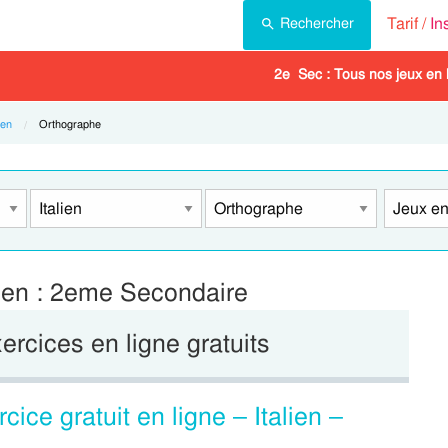
Tarif /
In
Rechercher
2e Sec : Tous nos jeux en 
ien
Current:
Orthographe
lien : 2eme Secondaire
xercices en ligne gratuits
cice gratuit en ligne – Italien –