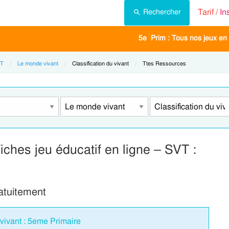
Tarif /
In
Rechercher
5e Prim : Tous nos jeux en 
VT
Le monde vivant
Current:
Classification du vivant
Current:
Ttes Ressources
iches jeu éducatif en ligne – SVT :
ratuitement
 vivant : 5eme Primaire